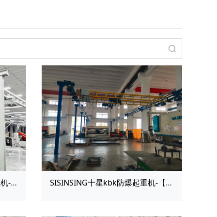
十星SISINSING组合式KBK起重机-【组合自立式起重机】
SISINSING十星kbk防爆起重机-【无横梁组合自立式】