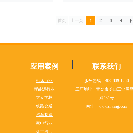
首页
上一页
1
2
3
4
下
应用案例
联系我们
机床行业
服务热线：400-809-1230
新能源行业
工厂地址：青岛市姜山工业园
大专学校
路151号
铁路交通
网址：www.si-sing.com
汽车制造
家电行业
化工行业