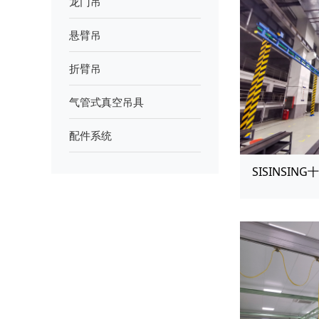
龙门吊
悬臂吊
折臂吊
气管式真空吊具
配件系统