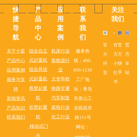
快
产
应
联
关注
捷
品
用
系
我们
导
中
案
我
航
心
例
们
官
官
官
官
组合自立
关于十星
机床行业
服务热
方
方
方
方
式起重机
新能源行
产品中心
线：400-
快
B
抖
小
组合
业
悬挂
应用案例
809-1230
手
站
音
红
式起重机
大专学校
服务与支
工厂地
书
悬臂起重
铁路交通
持
址：青岛
机
汽车制造
新闻资讯
市姜山工
产品知识
折臂起重
家电行业
业园昌庆
机
化工行业
联系我们
路151号
移动式门
网址：
吊
www.si-