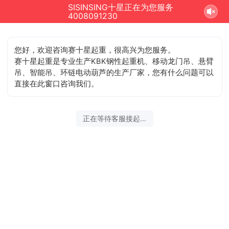
SISINSING十星正在为您服务
4008091230
您好，欢迎咨询赛十星起重，很高兴为您服务。
赛十星起重是专业生产KBK钢性起重机、移动龙门吊、悬臂
吊、智能吊、环链电动葫芦的生产厂家，您有什么问题可以
直接在此窗口咨询我们。
欢迎光临！您已经进入服务队列，请您稍候，马上为您转接您的
在线咨询顾问。