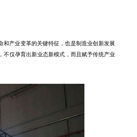
命和产业变革的关键特征，也是制造业创新发展
，不仅孕育出新业态新模式，而且赋予传统产业