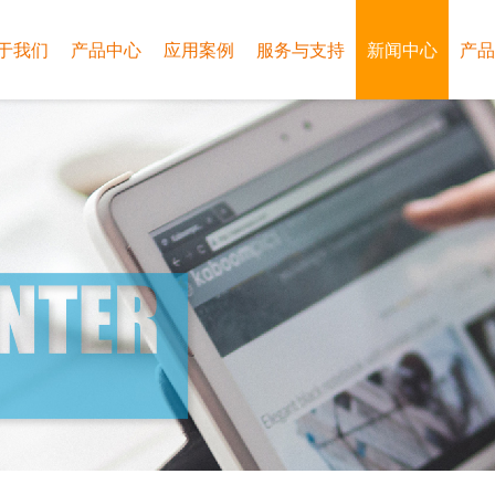
于我们
产品中心
应用案例
服务与支持
新闻中心
产品