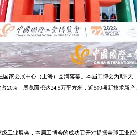
会在国家会展中心（上海）圆满落幕。本届工博会为期5天，
约占20%。展览面积达24.5万平方米，近500项新技术
工业展会，本届工博会的成功召开对提振全球工业经